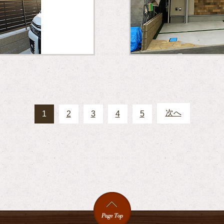
次へ
1
2
3
4
5