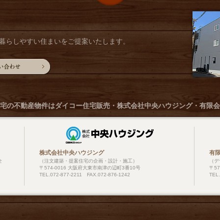
暮らしやすい住まいをご提案いたします。
宅の不動産物件は
ダイコー住宅販売・株式会社中央ハウジング・有限会
株式会社中央ハウジング
有
全
（注文建築・提案住宅の企画・設計・施工）
（デ
〒574-0016 大阪府大東市南津の辺町3番10号
〒5
TEL.072-877-2211 FAX.072-876-1242
TEL