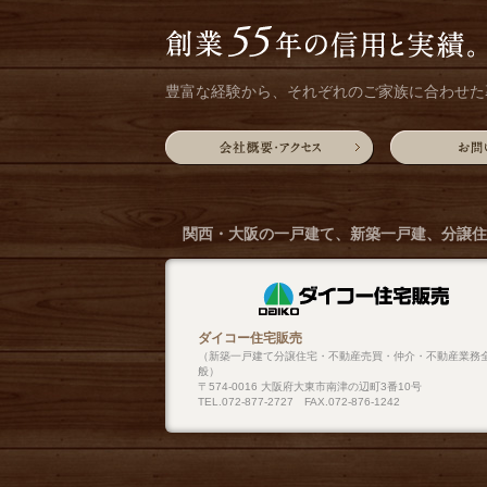
豊富な経験から、それぞれのご家族に合わせた
関西・大阪の一戸建て、新築一戸建、
分譲住
ダイコー住宅販売
（新築一戸建て分譲住宅・不動産売買・仲介・不動産業務
般）
〒574-0016 大阪府大東市南津の辺町3番10号
TEL.072-877-2727 FAX.072-876-1242