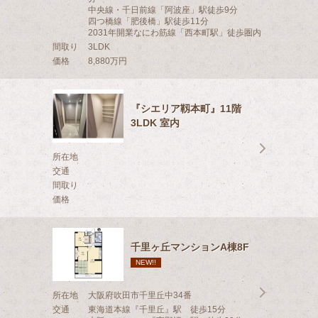
中央線・千日前線「阿波座」駅徒歩9分
四つ橋線「肥後橋」駅徒歩11分
2031年開業なにわ筋線「西本町駅」徒歩圏内
間取り
3LDK
価格
8,880万円
『シエリア靱本町』11階
3LDK 室内
所在地
交通
間取り
価格
千里ヶ丘マンションA棟8F
NEW!!
所在地
大阪府吹田市千里丘中34番
交通
東海道本線『千里丘』駅 徒歩15分