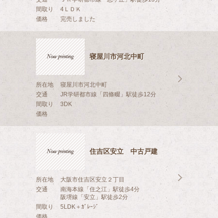
間取り
4ＬＤＫ
価格
完売しました
寝屋川市河北中町
所在地
寝屋川市河北中町
交通
JR学研都市線「四條畷」駅徒歩12分
間取り
3DK
価格
住吉区安立 中古戸建
所在地
大阪市住吉区安立２丁目
交通
南海本線「住之江」駅徒歩4分
阪堺線「安立」駅徒歩2分
間取り
5LDK＋ｶﾞﾚｰｼﾞ
価格