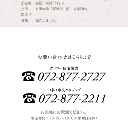
所在地
寝屋川市池田3丁目
交通
京阪本線『寝屋川』駅 徒歩20分
間取り
価格
完売しました
お問い合わ