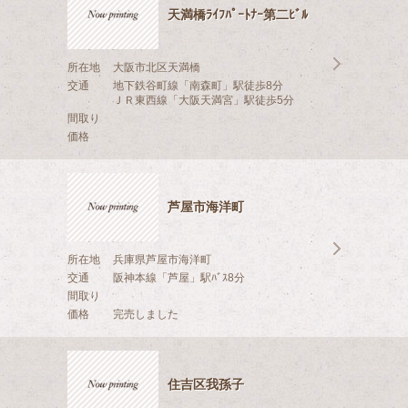
天満橋ﾗｲﾌﾊﾟｰﾄﾅｰ第二ﾋﾞﾙ
所在地
大阪市北区天満橋
交通
地下鉄谷町線「南森町」駅徒歩8分
ＪＲ東西線「大阪天満宮」駅徒歩5分
間取り
価格
芦屋市海洋町
所在地
兵庫県芦屋市海洋町
交通
阪神本線「芦屋」駅ﾊﾞｽ8分
間取り
価格
完売しました
住吉区我孫子