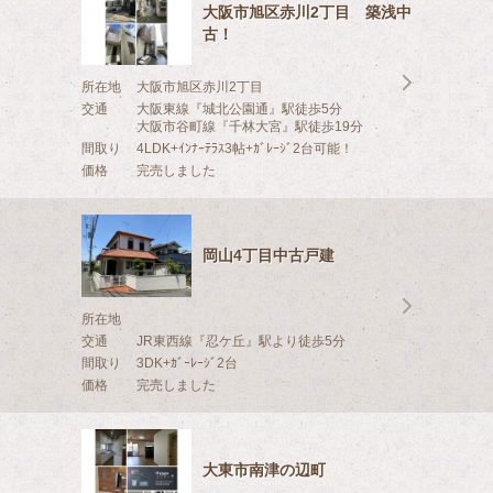
大阪市旭区赤川2丁目 築浅中
古！
所在地
大阪市旭区赤川2丁目
交通
大阪東線『城北公園通』駅徒歩5分
大阪市谷町線『千林大宮』駅徒歩19分
間取り
4LDK+ｲﾝﾅｰﾃﾗｽ3帖+ｶﾞﾚｰｼﾞ2台可能！
価格
完売しました
岡山4丁目中古戸建
所在地
交通
JR東西線『忍ケ丘』駅より徒歩5分
間取り
3DK+ｶﾞｰﾚｰｼﾞ2台
価格
完売しました
大東市南津の辺町