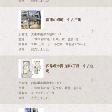
価格
完売しました
南津の辺町 中古戸建
所在地
大東市南津の辺町10-1
交通
JR学研都市線『野崎』駅 徒歩6分
間取り
3DK+ガレージ（小型車：車長さ4.24ｍ）
価格
完売しました
四條畷市岡山東4丁目 中古住
宅
所在地
四條畷市岡山東4丁目1-21
交通
JR学研都市線『忍ケ丘』駅徒 歩6分
間取り
3LDK+ｶﾞﾚｰｼﾞ2台
価格
完売しました