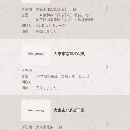
所在地
大阪市住吉区我孫子5丁目
交通
ＪＲ阪和線『我孫子町』駅徒歩5分
地下鉄御堂筋線『あびこ』駅徒歩8分
間取り
4ＬＤＫ＋ガレージ
価格
完売しました
大東市南津の辺町
所在地
交通
JR学研都市線『野崎』駅 徒歩5分
間取り
価格
完売しました
大東市北条2丁目
所在地
大東市北条2丁目