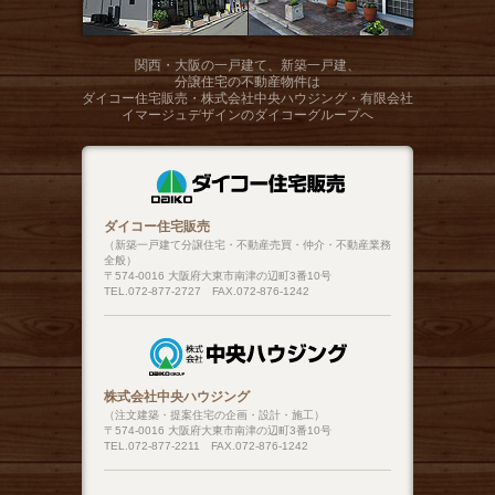
関西・大阪の一戸建て、新築一戸建、
分譲住宅の不動産物件は
ダイコー住宅販売・株式会社中央ハウジング・有限会社
イマージュデザインのダイコーグループへ
ダイコー住宅販売
（新築一戸建て分譲住宅・不動産売買・仲介・不動産業務
全般）
〒574-0016 大阪府大東市南津の辺町3番10号
TEL.072-877-2727 FAX.072-876-1242
株式会社中央ハウジング
（注文建築・提案住宅の企画・設計・施工）
〒574-0016 大阪府大東市南津の辺町3番10号
TEL.072-877-2211 FAX.072-876-1242