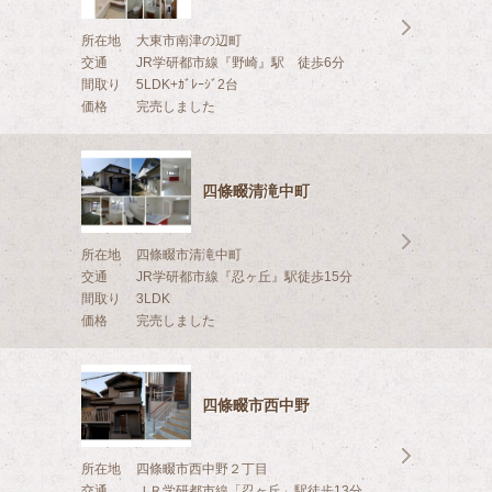
所在地
大東市南津の辺町
交通
JR学研都市線『野崎』駅 徒歩6分
間取り
5LDK+ｶﾞﾚｰｼﾞ2台
価格
完売しました
四條畷清滝中町
所在地
四條畷市清滝中町
交通
JR学研都市線『忍ヶ丘』駅徒歩15分
間取り
3LDK
価格
完売しました
四條畷市西中野
所在地
四條畷市西中野２丁目
交通
ＪＲ学研都市線「忍ヶ丘」駅徒歩13分