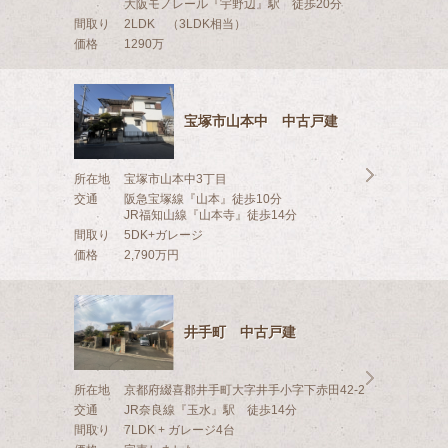
大阪モノレール『宇野辺』駅 徒歩20分
間取り
2LDK （3LDK相当）
価格
1290万
宝塚市山本中 中古戸建
所在地
宝塚市山本中3丁目
交通
阪急宝塚線『山本』徒歩10分
JR福知山線『山本寺』徒歩14分
間取り
5DK+ガレージ
価格
2,790万円
井手町 中古戸建
所在地
京都府綴喜郡井手町大字井手小字下赤田42-2
交通
JR奈良線『玉水』駅 徒歩14分
間取り
7LDK + ガレージ4台