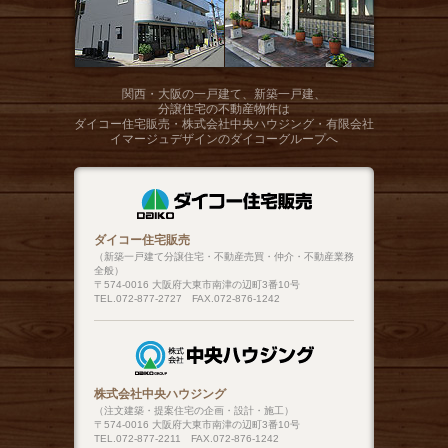
関西・大阪の一戸建て、新築一戸建、
分譲住宅の不動産物件は
ダイコー住宅販売・株式会社中央ハウジング・有限会社
イマージュデザインのダイコーグループへ
ダイコー住宅販売
（新築一戸建て分譲住宅・不動産売買・仲介・不動産業務
全般）
〒574-0016 大阪府大東市南津の辺町3番10号
TEL.072-877-2727 FAX.072-876-1242
株式会社中央ハウジング
（注文建築・提案住宅の企画・設計・施工）
〒574-0016 大阪府大東市南津の辺町3番10号
TEL.072-877-2211 FAX.072-876-1242