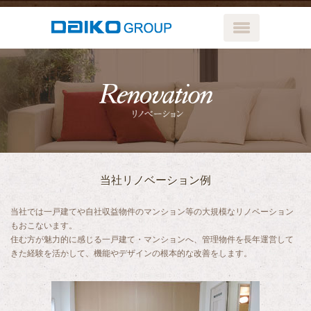
メニューボ
リノベーシ
当社リノベーション例
当社では一戸建てや自社収益物件のマンション等の大規模なリノベーション
もおこないます。
住む方が魅力的に感じる一戸建て・マンションへ、管理物件を長年運営して
きた経験を活かして、機能やデザインの根本的な改善をします。
リノベーショ