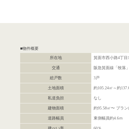
■物件概要
所在地
箕面市西小路4丁目10
交通
阪急箕面線「牧落」
総戸数
3戸
土地面積
約105.24㎡～約137.
私道負担
なし
建物面積
約95.58㎡〜 プ
道路幅員
東側幅員約4.6ｍ
建ぺい率
60％