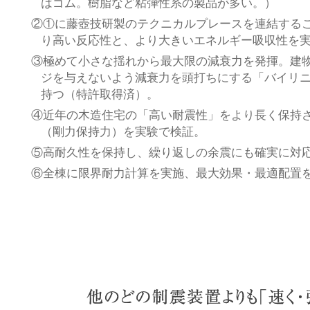
はゴム。樹脂など粘弾性系の製品が多い。）
②①に藤壺技研製のテクニカルプレースを連結する
り高い反応性と、より大きいエネルギー吸収性を
③極めて小さな揺れから最大限の減衰力を発揮。建
ジを与えないよう減衰力を頭打ちにする「バイリ
持つ（特許取得済）。
④近年の木造住宅の「高い耐震性」をより長く保持
（剛力保持力）を実験で検証。
⑤高耐久性を保持し、繰り返しの余震にも確実に対
⑥全棟に限界耐力計算を実施、最大効果・最適配置