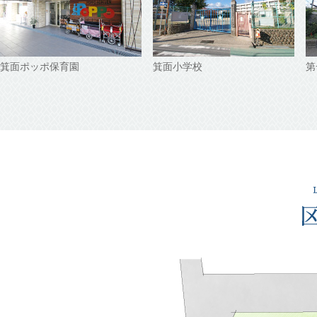
箕面ポッポ保育園
箕面小学校
第